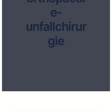
e-
unfallchirur
gie